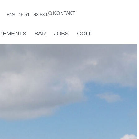
KONTAKT
®
+49 . 46 51 . 93 83 0
GEMENTS
BAR
JOBS
GOLF