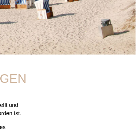
NGEN
llt und
rden ist.
des