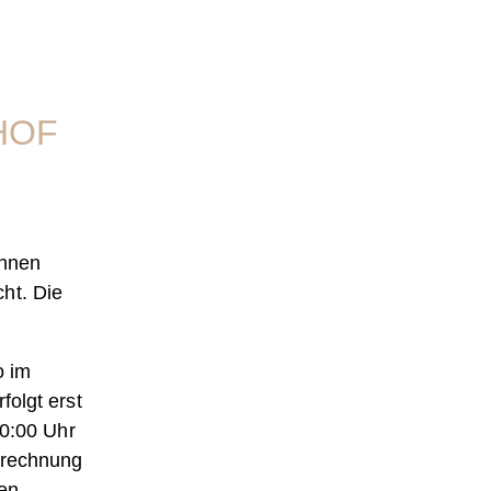
HOF
Ihnen
ht. Die
o im
folgt erst
10:00 Uhr
erechnung
uen