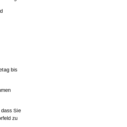
nd
etag bis
ehmen
 dass Sie
rfeld zu