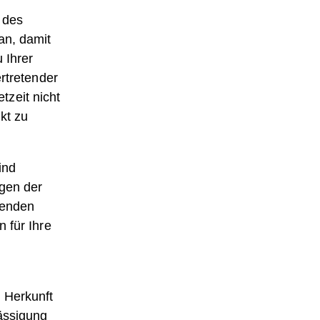
 des
an, damit
 Ihrer
rtretender
zeit nicht
kt zu
ind
ngen der
renden
 für Ihre
 Herkunft
ässigung