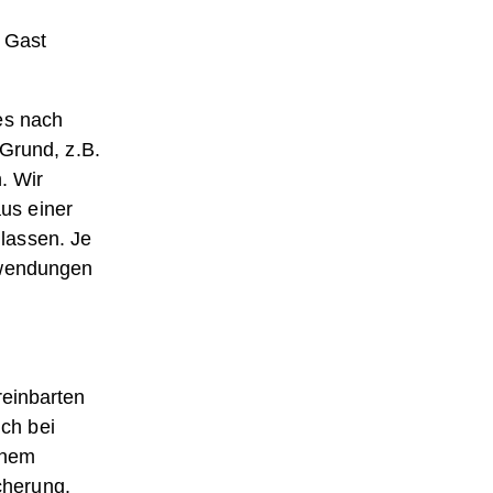
m Gast
es nach
Grund, z.B.
. Wir
us einer
lassen. Je
fwendungen
reinbarten
uch bei
inem
cherung.