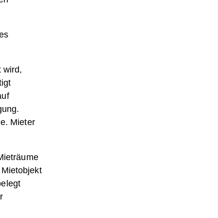
des
 wird,
igt
auf
gung.
e. Mieter
 Mieträume
 Mietobjekt
elegt
r