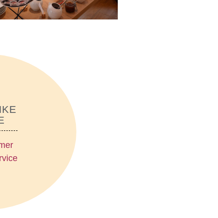
NKE
E
mer
vice