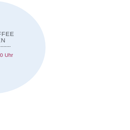
FFEE
EN
00 Uhr