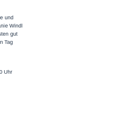
le und
anie Windl
sten gut
en Tag
00 Uhr