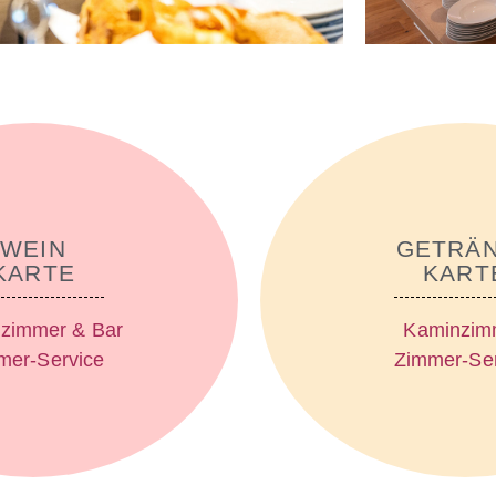
WEIN
GETRÄ
KARTE
KART
zimmer & Bar
Kaminzim
mer-Service
Zimmer-Ser