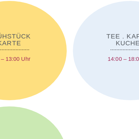
ÜHSTÜCK
TEE . KA
KARTE
KUCH
 – 13:00 Uhr
14:00 – 18: