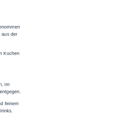
ingenommen
n aus der
en Kuchen
n, im
 entgegen.
nd feinem
rinks.