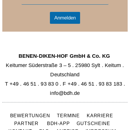
m
a
a
i
i
l
l
Anmelden
*
BENEN-DIKEN-HOF GmbH & Co. KG
Keitumer Süderstraße 3 – 5
.
25980 Sylt . Keitum
.
Deutschland
T +49 . 46 51 . 93 83 0
.
F +49 . 46 51 . 93 83 183 .
info@bdh.de
BEWERTUNGEN
TERMINE
KARRIERE
PARTNER
BDH-APP
GUTSCHEINE