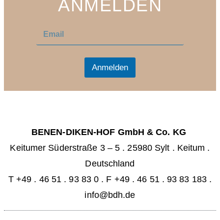
ANMELDEN
E
E
m
m
a
a
i
i
l
l
Anmelden
*
BENEN-DIKEN-HOF GmbH & Co. KG
Keitumer Süderstraße 3 – 5
.
25980 Sylt . Keitum
.
Deutschland
T +49 . 46 51 . 93 83 0
.
F +49 . 46 51 . 93 83 183 .
info@bdh.de