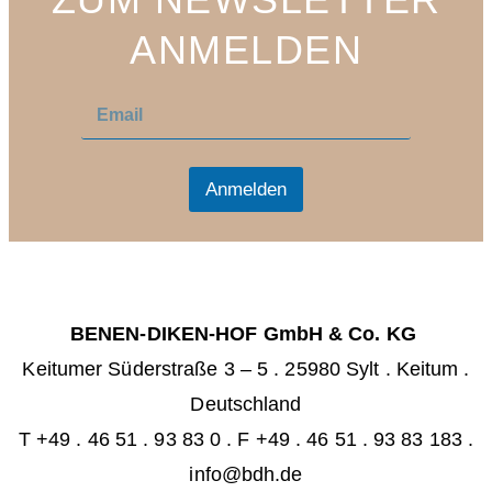
ANMELDEN
E
E
m
m
a
a
i
i
l
l
Anmelden
*
BENEN-DIKEN-HOF GmbH & Co. KG
Keitumer Süderstraße 3 – 5
.
25980 Sylt . Keitum
.
Deutschland
T +49 . 46 51 . 93 83 0
.
F +49 . 46 51 . 93 83 183 .
info@bdh.de