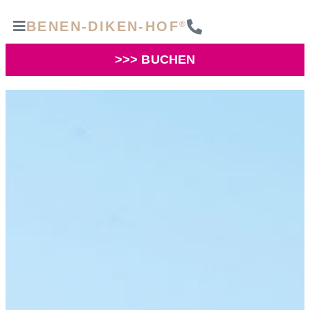
BENEN-DIKEN-HOF
®
>>> BUCHEN