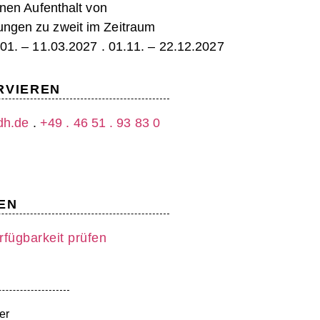
inen Aufenthalt von
ngen zu zweit im Zeitraum
.01. – 11.03.2027 . 01.11. – 22.12.2027
RVIEREN
dh.de
.
+49 . 46 51 . 93 83 0
EN
fügbarkeit prüfen
er