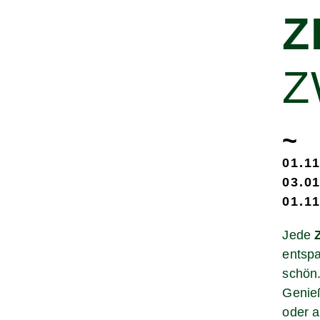
Z
Z
~
01.11
03.01
01.11
Jede
entspa
schön
Genieß
oder a