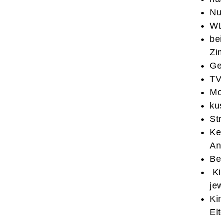
Nu
WL
be
Zi
Ge
TV
Mo
ku
St
Ke
An
Be
Ki
je
Ki
El