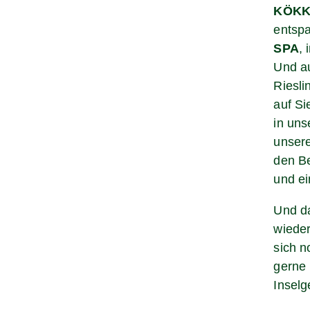
KÖKK
entsp
SPA
,
Und au
Riesl
auf Si
in uns
unsere
den Be
und ei
Und da
wieder
sich n
gerne 
Insel