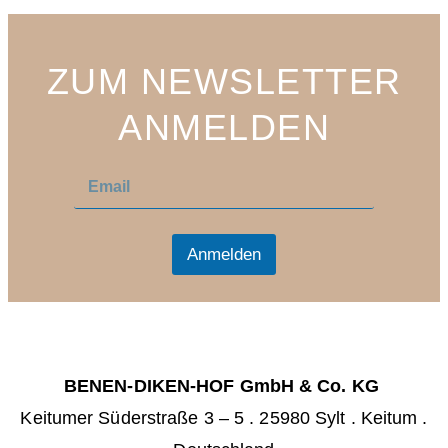
ZUM NEWSLETTER
ANMELDEN
E
E
m
m
a
a
i
i
l
l
Anmelden
*
BENEN-DIKEN-HOF GmbH & Co. KG
Keitumer Süderstraße 3 – 5
.
25980 Sylt . Keitum
.