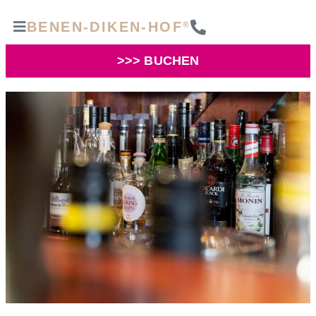
BENEN-DIKEN-HOF
®
>>> BUCHEN