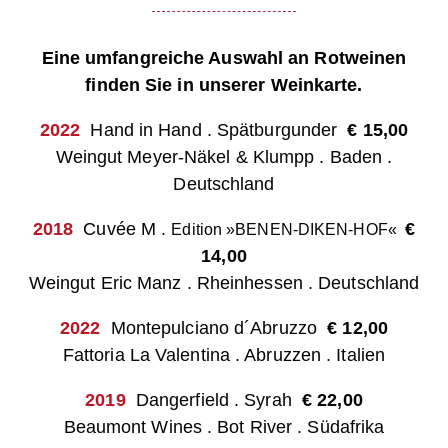
Eine umfangreiche Auswahl an Rotweinen
finden Sie in unserer Weinkarte.
2022
Hand in Hand . Spätburgunder
€
15,00
Weingut Meyer-Näkel & Klumpp . Baden
.
Deutschland
2018
Cuvée M .
€
Edition »BENEN-DIKEN-HOF«
14,0
0
Weingut Eric Manz . Rheinhessen
. Deutschland
2022
Montepulciano d´Abruzzo
€
12,00
Fattoria La Valentina . Abruzzen . Italien
2019
Dangerfield . Syrah
€
22,00
Beaumont Wines . Bot River . Südafrika