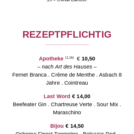
REZEPTPFLICHTIG
Apotheke
€
10,50
(1,1b)
– nach Art des Hauses –
Fernet Branca . Crème de Menthe . Asbach 8
Jahre . Cointreau
Last Word
€
14,00
Beefeater Gin . Chartreuse Verte . Sour Mix .
Maraschino
Bijou
€
14,50
Osborne Finest Tangerine . Belsazar Red .