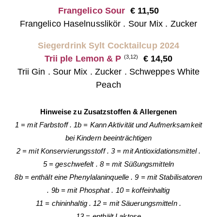
Frangelico Sour
€ 11,50
Frangelico Haselnusslikör . Sour Mix . Zucker
Siegerdrink Sylt Cocktailcup 2024
Trii ple Lemon & P
€ 14,50
(3,12)
Trii Gin . Sour Mix . Zucker . Schweppes White
Peach
Hinweise zu Zusatzstoffen & Allergenen
1 = mit Farbstoff
.
1b = Kann Aktivität
und Aufmerksamkeit
bei Kindern beeinträchtigen
2 = mit Konservierungsstoff
.
3 = mit Antioxidationsmittel
.
5 = geschwefelt
.
8 = mit Süßungsmitteln
8b = enthält eine Phenylalaninquelle
.
9 = mit Stabilisatoren
.
9b = mit Phosphat
.
10 = koffeinhaltig
11 = chininhaltig
.
12 = mit Säuerungsmitteln
.
13 = enthält Laktose