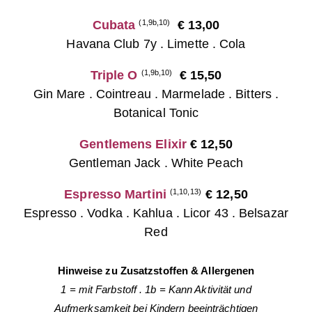
Cubata
€ 13,00
(1,9b,10)
Havana Club 7y . Limette . Cola
Triple O
€ 15,50
(1,9b,10)
Gin Mare . Cointreau . Marmelade . Bitters .
Botanical Tonic
Gentlemens Elixir
€ 12,50
Gentleman Jack . White Peach
Espresso Martini
€ 12,50
(1,10,13)
Espresso . Vodka . Kahlua . Licor 43 . Belsazar
Red
Hinweise zu Zusatzstoffen & Allergenen
1 = mit Farbstoff
.
1b = Kann Aktivität
und
Aufmerksamkeit bei Kindern beeinträchtigen