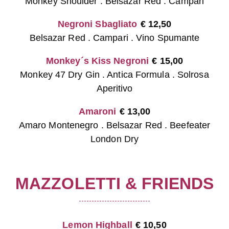
Monkey Shoulder . Belsazar Red . Campari
Negroni Sbagliato
€
12,50
Belsazar Red . Campari . Vino Spumante
Monkey´s Kiss Negroni
€
15,00
Monkey 47 Dry Gin . Antica Formula . Solrosa
Aperitivo
Amaroni
€
13,00
Amaro Montenegro . Belsazar Red . Beefeater
London Dry
MAZZOLETTI & FRIENDS
Lemon Highball
€
10,50