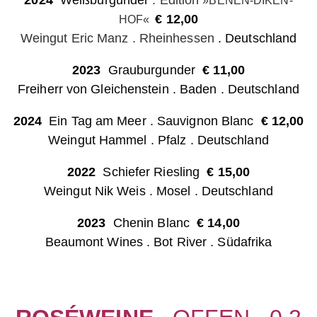
2024
Weißburgunder
. Edition
»BENEN-DIKEN-
€ 12,00
HOF«
Weingut Eric Manz . Rheinhessen
. Deutschland
2023
Grauburgunder
€
11,0
0
Freiherr von Gleichenstein . Baden
. Deutschland
2024
Ein Tag am Meer . Sauvignon Blanc
€
12,00
Weingut Hammel . Pfalz
. Deutschland
2022
Schiefer Riesling
€
15,00
Weingut Nik Weis . Mosel
. Deutschland
2023
Chenin Blanc
€
14,00
Beaumont Wines . Bot River . Südafrika