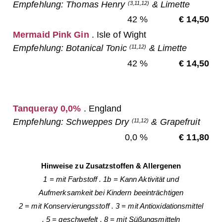
Empfehlung: Thomas Henry
& Limette
(3,11,12)
42 %
€ 14,50
Mermaid Pink Gin
. Isle of Wight
Empfehlung: Botanical Tonic
& Limette
(11,12)
42 %
€ 14,50
Tanqueray 0,0%
. England
Empfehlung: Schweppes Dry
& Grapefruit
(11,12)
0,0 %
€ 11,80
Hinweise zu Zusatzstoffen & Allergenen
1 = mit Farbstoff
.
1b = Kann Aktivität
und
Aufmerksamkeit bei Kindern beeinträchtigen
2 = mit Konservierungsstoff
.
3 = mit Antioxidationsmittel
.
5 = geschwefelt
.
8 = mit Süßungsmitteln