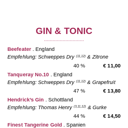
GIN & TONIC
Beefeater
. England
Empfehlung: Schweppes Dry
& Zitrone
(11,12)
40 %
€ 11,00
Tanqueray No.10
. England
Empfehlung: Schweppes Dry
& Grapefruit
(11,12)
47 %
€ 13,80
Hendrick’s Gin
. Schottland
Empfehlung: Thomas Henry
& Gurke
(3,11,12)
44 %
€ 14,50
Finest Tangerine Gold
. Spanien