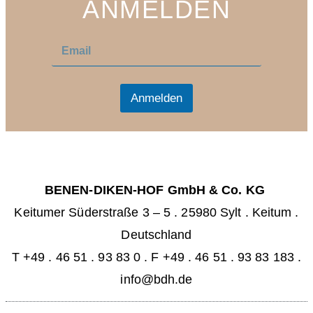
ANMELDEN
E
E
m
m
a
a
i
i
l
l
Anmelden
*
BENEN-DIKEN-HOF GmbH & Co. KG
Keitumer Süderstraße 3 – 5
.
25980 Sylt . Keitum
.
Deutschland
T +49 . 46 51 . 93 83 0
.
F +49 . 46 51 . 93 83 183 .
info@bdh.de