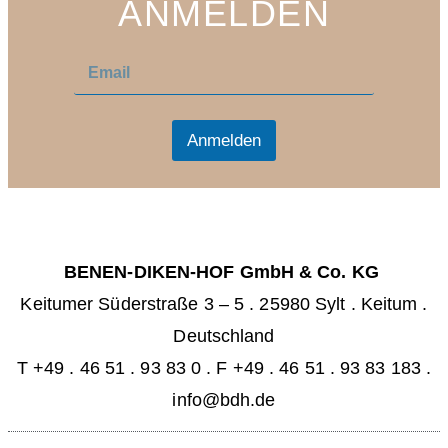
ANMELDEN
E
E
m
m
a
a
i
i
l
l
Anmelden
*
BENEN-DIKEN-HOF GmbH & Co. KG
Keitumer Süderstraße 3 – 5
.
25980 Sylt . Keitum
.
Deutschland
T +49 . 46 51 . 93 83 0
.
F +49 . 46 51 . 93 83 183 .
info@bdh.de