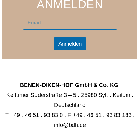
ANMELDEN
E
E
m
m
a
a
i
i
l
l
Anmelden
*
BENEN-DIKEN-HOF GmbH & Co. KG
Keitumer Süderstraße 3 – 5
.
25980 Sylt . Keitum
.
Deutschland
T +49 . 46 51 . 93 83 0
.
F +49 . 46 51 . 93 83 183 .
info@bdh.de