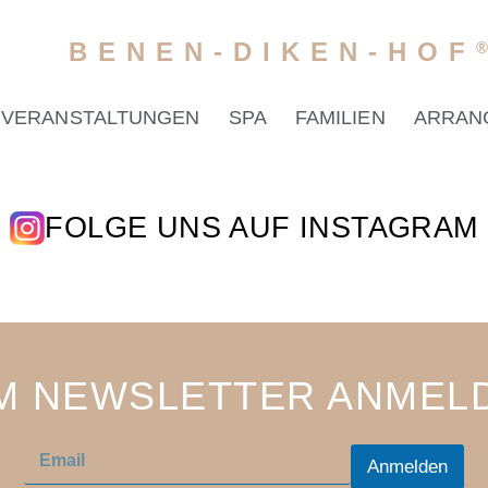
BENEN-DIKEN-HOF
VERANSTALTUNGEN
SPA
FAMILIEN
ARRAN
FOLGE UNS AUF INSTAGRAM
M NEWSLETTER ANMEL
E
E
m
Anmelden
m
a