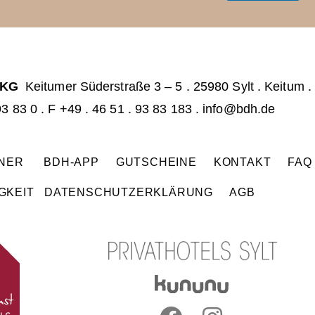
a
i
i
l
l
*
 KG
Keitumer Süderstraße 3 – 5
.
25980 Sylt . Keitum
.
93 83 0
.
F +49 . 46 51 . 93 83 183 .
info@bdh.de
TNER
BDH-APP
GUTSCHEINE
KONTAKT
FA
GKEIT
DATENSCHUTZERKLÄRUNG
AGB