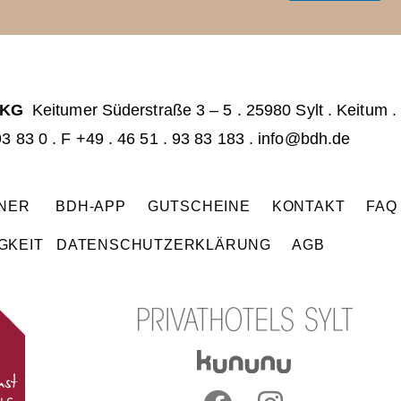
a
i
i
l
l
*
 KG
Keitumer Süderstraße 3 – 5
.
25980 Sylt . Keitum
.
93 83 0
.
F +49 . 46 51 . 93 83 183 .
info@bdh.de
TNER
BDH-APP
GUTSCHEINE
KONTAKT
FA
GKEIT
DATENSCHUTZERKLÄRUNG
AGB