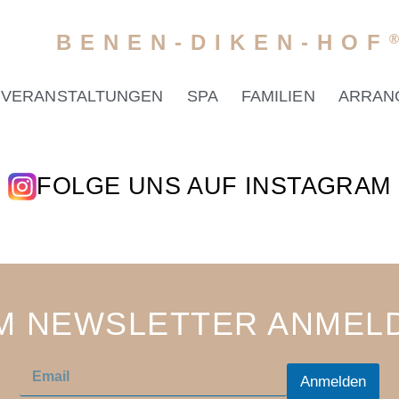
BENEN-DIKEN-HOF
VERANSTALTUNGEN
SPA
FAMILIEN
ARRAN
FOLGE UNS AUF INSTAGRAM
M NEWSLETTER ANMEL
E
E
m
Anmelden
m
a