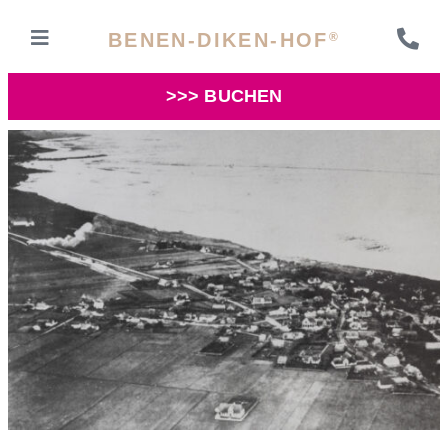
BENEN-DIKEN-HOF
®
>>> BUCHEN