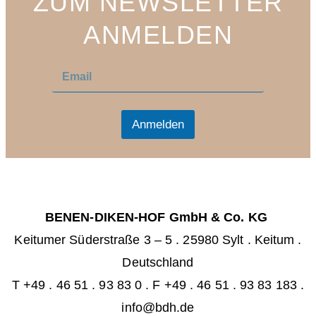
ZUM NEWSLETTER
ANMELDEN
E
E
m
m
a
a
i
i
l
l
Anmelden
*
BENEN-DIKEN-HOF GmbH & Co. KG
Keitumer Süderstraße 3 – 5
.
25980 Sylt . Keitum
.
Deutschland
T +49 . 46 51 . 93 83 0
.
F +49 . 46 51 . 93 83 183 .
info@bdh.de