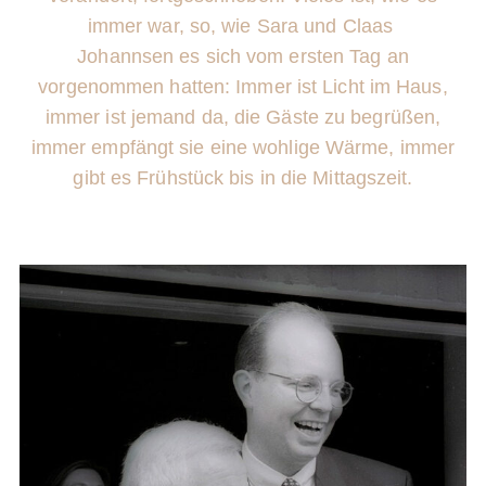
immer war, so, wie Sara und Claas
Johannsen es sich vom ersten Tag an
vorgenommen hatten: Immer ist Licht
im Haus,
immer ist jemand da, die Gäste zu begrüßen,
immer empfängt sie
eine wohlige Wärme, immer
gibt es Frühstück bis in die Mittagszeit.