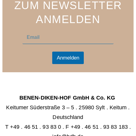
ZUM NEWSLETTER
ANMELDEN
E
E
m
m
a
a
i
i
l
l
Anmelden
*
BENEN-DIKEN-HOF GmbH & Co. KG
Keitumer Süderstraße 3 – 5
.
25980 Sylt . Keitum
.
Deutschland
T +49 . 46 51 . 93 83 0
.
F +49 . 46 51 . 93 83 183 .