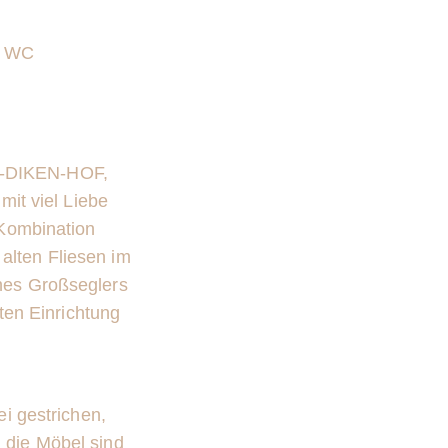
s WC
EN-DIKEN-HOF,
mit viel Liebe
e Kombination
alten Fliesen im
ines Großseglers
ten Einrichtung
i gestrichen,
 die Möbel sind