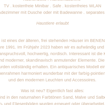
TV . kostenfreie Minibar . Safe . kostenfreies WLAN
adezimmer mit Dusche oder mit Badewanne . separate
Haustiere erlaubt
 ist eines der älteren, frei stehenden Häuser im BEN
re 1991. Im Frühjahr 2023 haben wir es aufwändig und 
 anspruchsvoll, hochwertig,
nordisch
. Interessant ist di
und moderner, skandinavisch anmutender Elemente. Die 
den vollständig erhalten. Ein antiquarisches Modell e
inenrahmen harmoniert wunderbar mit der farbig-pointier
und den modernen Leuchten und Accessoires.
Was ist neu? Eigentlich fast alles:
ind
in den naturnahen Farbtönen Sand, Malve und Salbe
en- und Fliesenböden wurden erneuert oder überarbeitet,