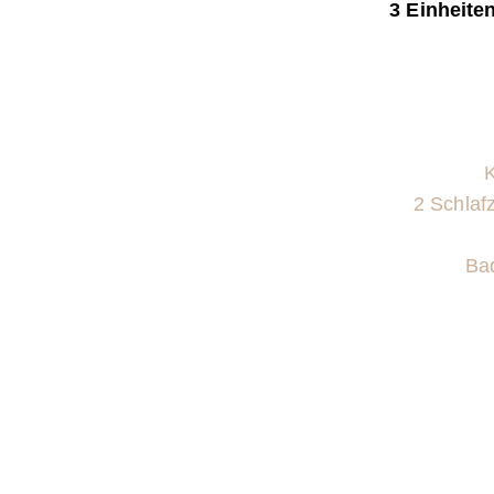
3 Einheite
K
2 Schlaf
Ba