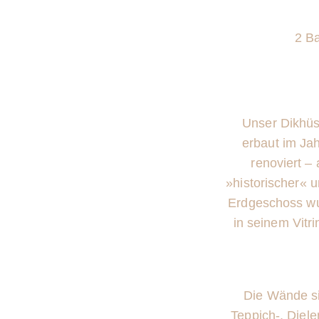
2 B
Unser Dikhüs
erbaut im Jah
renoviert –
»historischer« 
Erdgeschoss wur
in seinem Vitr
Die
Wände s
Teppich-, Diel