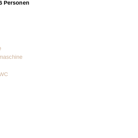
 6 Personen
e
emaschine
 WC