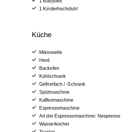
1 Babybett
1 Kinderhochstuhl
Küche
Mikrowelle
Herd
Backofen
Kühlschrank
Gefrierfach / -Schrank
Spülmaschine
Kaffeemaschine
Espressomaschine
Art der Espressomaschine: Nespresso
Wasserkocher
Toaster