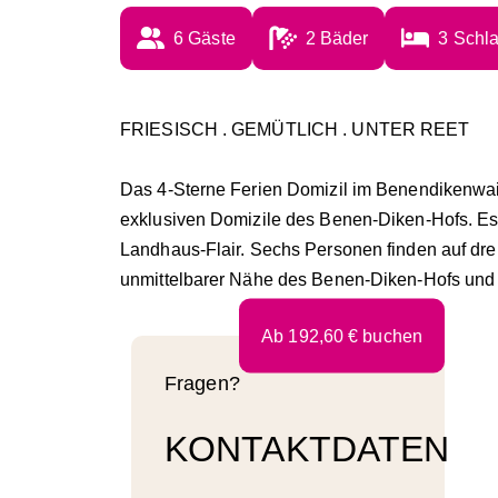
6
 Gäste
2
 Bäder
3
 Schl
FRIESISCH . GEMÜTLICH . UNTER REET
Das 4-Sterne Ferien Domizil im Benendikenwai 1
exklusiven Domizile des Benen-Diken-Hofs. Es 
Landhaus-Flair. Sechs Personen finden auf drei
unmittelbarer Nähe des Benen-Diken-Hofs und 
Ab
192,60
€
buchen
Fragen?
KONTAKTDATEN