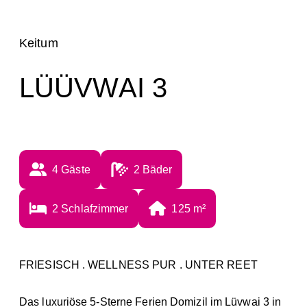
Keitum
LÜÜVWAI 3
4
 Gäste
2
 Bäder
2
 Schlafzimmer
125
 m²
FRIESISCH . WELLNESS PUR . UNTER REET
Das luxuriöse 5-Sterne Ferien Domizil im Lüvwai 3 in