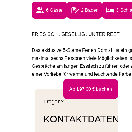
6
 Gäste
2
 Bäder
3
 Schl
FRIESISCH . GESELLIG . UNTER REET
Das exklusive 5-Sterne Ferien Domizil ist ein gr
maximal sechs Personen viele Möglichkeiten, 
Gespräche am langen Esstisch zu führen oder s
einer Vorliebe für warme und leuchtende Farbe
Ab
197,00
€
buchen
Fragen?
KONTAKTDATEN