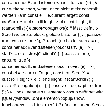
container.addEventListener('wheel', function(e) { //
nur weiterreichen, wenn innen nicht mehr gescrollt
werden kann const el = e.currentTarget; const
canScrollY = el.scrollHeight > el.clientHeight; if
(canScrollY) { e.stopPropagation(); // lässt Default-
Scroll weiter zu, blockt globale Listener } }, { passive:
true, capture: true }); // Touch (mobil) let startY = 0;
container.addEventListener('touchstart', (e) => {
startY = e.touches[0].clientY; }, { passive: true,
capture: true });
container.addEventListener('touchmove', (e) => {
const el = e.currentTarget; const canScrollY =
el.scrollHeight > el.clientHeight; if (canScrollY) {
e.stopPropagation(); } }, { passive: true, capture: true
}); } // Hook: wenn ein Elementor-Popup geöffnet wird
jQuery(window).on('elementor/popup/show',
function(event, id, instance) { // gängige innere Scroll-