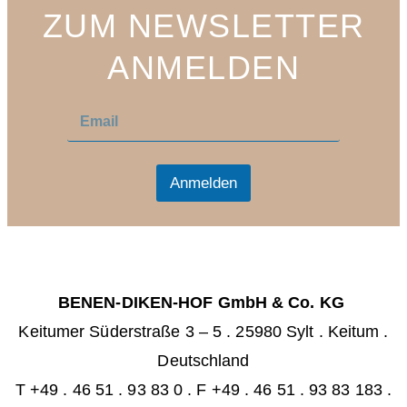
ZUM NEWSLETTER
ANMELDEN
E
E
m
m
a
a
i
i
l
l
Anmelden
*
BENEN-DIKEN-HOF GmbH & Co. KG
Keitumer Süderstraße 3 – 5
.
25980 Sylt . Keitum
.
Deutschland
T +49 . 46 51 . 93 83 0
.
F +49 . 46 51 . 93 83 183 .