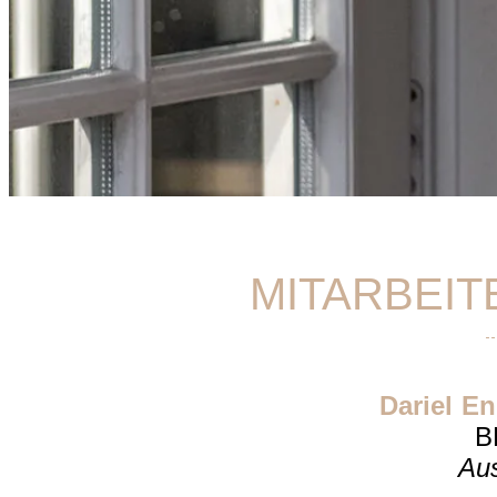
MITARBEIT
Dariel En
B
Au