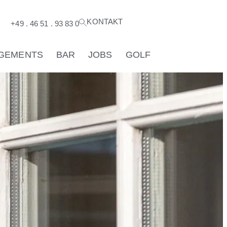
KONTAKT
®
+49 . 46 51 . 93 83 0
GEMENTS
BAR
JOBS
GOLF