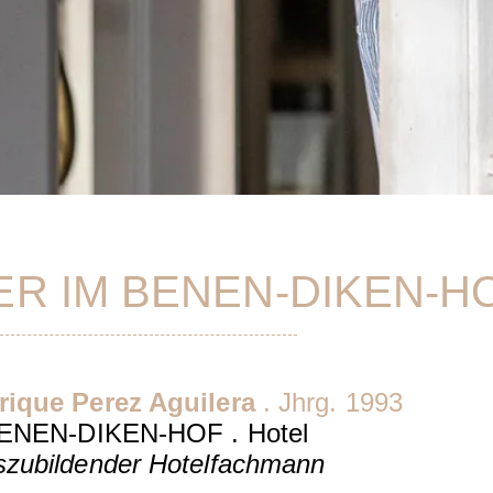
ER IM BENEN-DIKEN-H
rique Perez Aguilera
. Jhrg. 1993
ENEN-DIKEN-HOF . Hotel
szubildender Hotelfachmann