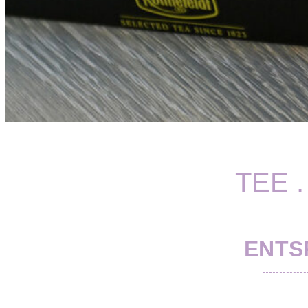
TEE 
ENTS