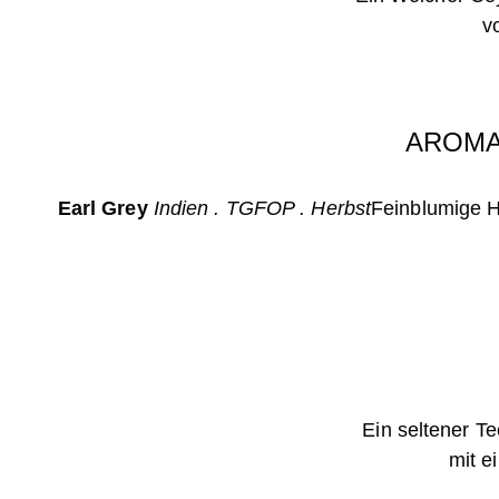
vo
AROMA
Earl Grey
Indien . TGFOP . Herbst
Feinblumige H
Ein seltener Te
mit e