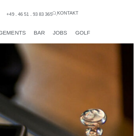
KONTAKT
®
+49 . 46 51 . 93 83 365
GEMENTS
BAR
JOBS
GOLF