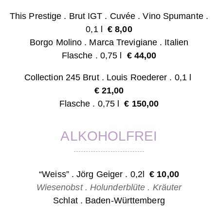
This Prestige . Brut IGT . Cuvée . Vino Spumante .
0,1 l
€ 8,0
0
Borgo Molino . Marca Trevigiane . Italien
Flasche . 0,75 l
€ 44,00
Collection 245
Brut
.
Louis Roederer . 0,1 l
€ 21
,00
Flasche . 0,75 l
€ 150,00
ALKOHOLFREI
“Weiss” . Jörg Geiger
. 0,2l
€ 10,00
Wiesenobst . Holunderblüte . Kräuter
Schlat . Baden-Württemberg