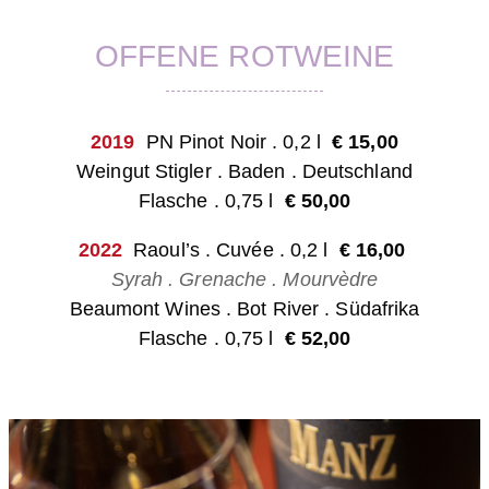
OFFENE ROTWEINE
2019
PN Pinot Noir . 0,2 l
€ 15,0
0
Weingut Stigler . Baden
. Deutschland
Flasche . 0,75 l
€ 50,00
2022
Raoul’s . Cuvée . 0,2 l
€ 16,0
0
Syrah . Grenache . Mourvèdre
Beaumont Wines . Bot River . Südafrika
Flasche . 0,75 l
€ 52,00