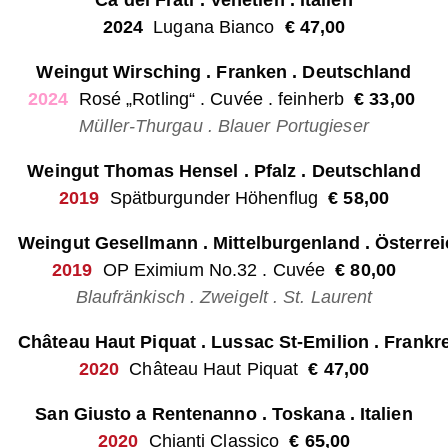
Cà dei Frati . Venetien . Italien
2024
Lugana Bianco
€ 47,00
Weingut Wirsching . Franken . Deutschland
2024
Rosé „Rotling“ . Cuvée . feinherb
€ 33,00
Müller-Thurgau . Blauer Portugieser
Weingut Thomas Hensel . Pfalz . Deutschland
2019
Spätburgunder Höhenflug
€ 58,00
Weingut Gesellmann . Mittelburgenland . Österre
2019
OP Eximium No.32 . Cuvée
€ 80,00
Blaufränkisch . Zweigelt . St. Laurent
Château Haut Piquat . Lussac St-Emilion . Frankr
2020
Château Haut Piquat
€ 47,00
San Giusto a Rentenanno . Toskana . Italien
2020
Chianti Classico
€ 65,00