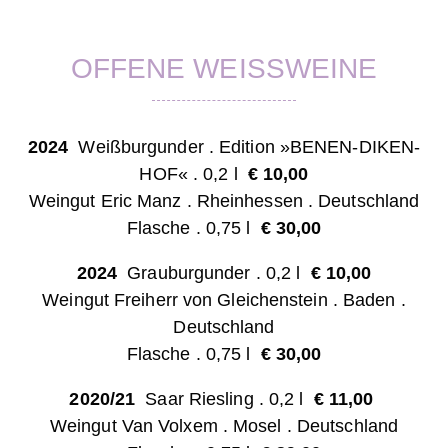
OFFENE WEISSWEINE
2024
Weißburgunder . Edition »BENEN-DIKEN-
HOF« . 0,2 l
€ 10,0
0
Weingut Eric Manz . Rheinhessen . Deutschland
Flasche . 0,75 l
€ 30,00
2024
Grauburgunder . 0,2 l
€ 10,0
0
Weingut Freiherr von Gleichenstein . Baden
.
Deutschland
Flasche . 0,75 l
€ 30,00
2020/21
Saar Riesling . 0,2 l
€ 11,0
0
Weingut Van Volxem . Mosel
. Deutschland