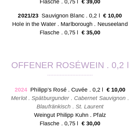
Flasche . 0,75 l
€ 39,00
2021/23
Sauvignon Blanc . 0,2 l
€ 10,0
0
Hole in the Water . Marlborough . Neuseeland
Flasche . 0,75 l
€ 35,00
OFFENER ROSÉWEIN . 0,2 l
2024
Philipp’s Rosé . Cuvée . 0,2 l
€ 10,0
0
Merlot . Spätburgunder . Cabernet Sauvignon .
Blaufränkisch . St. Laurent
Weingut Philipp Kuhn . Pfalz
Flasche . 0,75 l
€ 30,00