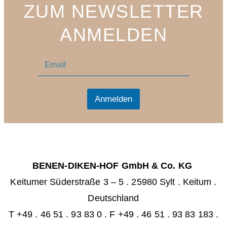
ZUM NEWSLETTER
ANMELDEN
E
E
m
m
a
a
i
i
l
l
Anmelden
*
BENEN-DIKEN-HOF GmbH & Co. KG
Keitumer Süderstraße 3 – 5
.
25980 Sylt . Keitum
.
Deutschland
T +49 . 46 51 . 93 83 0
.
F +49 . 46 51 . 93 83 183 .