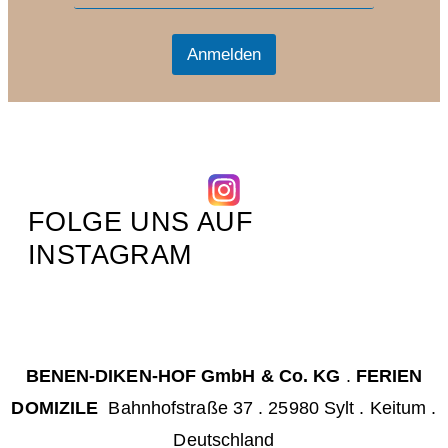
a
i
i
l
l
Anmelden
*
FOLGE UNS AUF
INSTAGRAM
BENEN-DIKEN-HOF GmbH & Co. KG
.
FERIEN
DOMIZILE
Bahnhofstraße 37 . 25980 Sylt . Keitum .
Deutschland