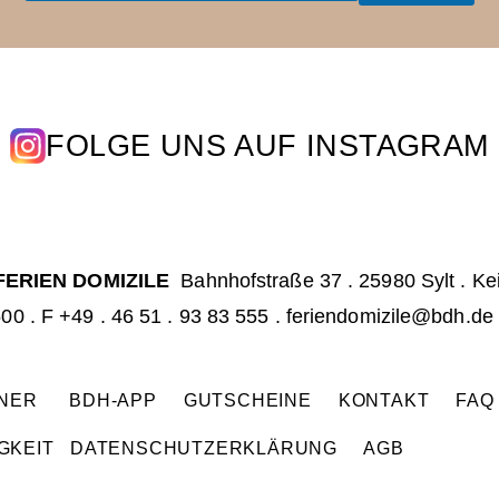
a
i
i
l
l
*
FOLGE UNS AUF INSTAGRAM
FERIEN DOMIZILE
Bahnhofstraße 37 . 25980 Sylt . Ke
500
. F +49 . 46 51 . 93 83 555 .
feriendomizile@bdh.de
TNER
BDH-APP
GUTSCHEINE
KONTAKT
FA
GKEIT
DATENSCHUTZERKLÄRUNG
AGB