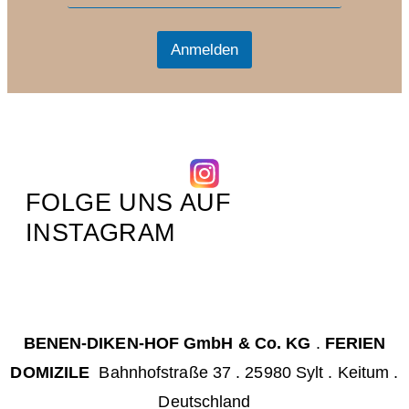
a
i
i
l
l
Anmelden
*
FOLGE UNS AUF
INSTAGRAM
BENEN-DIKEN-HOF GmbH & Co. KG
.
FERIEN
DOMIZILE
Bahnhofstraße 37 . 25980 Sylt . Keitum .
Deutschland