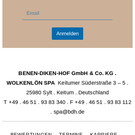
E
E
m
m
a
a
i
i
l
l
Anmelden
*
BENEN-DIKEN-HOF GmbH & Co. KG .
WOLKENLÖN SPA
Keitumer Süderstraße 3 – 5 .
25980 Sylt . Keitum . Deutschland
T
+49 . 46 51 . 93 83 340
. F +49 . 46 51 . 93 83 112
.
spa@bdh.de
BEWERTUNGEN
TERMINE
KARRIERE