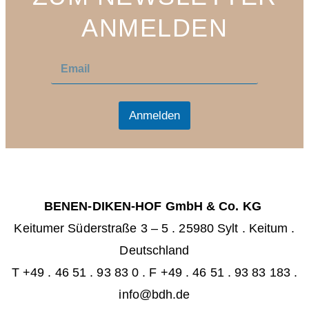
ANMELDEN
E
E
m
m
a
a
i
i
l
l
Anmelden
*
BENEN-DIKEN-HOF GmbH & Co. KG
Keitumer Süderstraße 3 – 5
.
25980 Sylt . Keitum
.
Deutschland
T +49 . 46 51 . 93 83 0
.
F +49 . 46 51 . 93 83 183 .
info@bdh.de