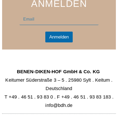
ANMELDEN
E
E
m
m
a
a
i
i
l
l
Anmelden
*
BENEN-DIKEN-HOF GmbH & Co. KG
Keitumer Süderstraße 3 – 5
.
25980 Sylt . Keitum
.
Deutschland
T +49 . 46 51 . 93 83 0
.
F +49 . 46 51 . 93 83 183 .
info@bdh.de