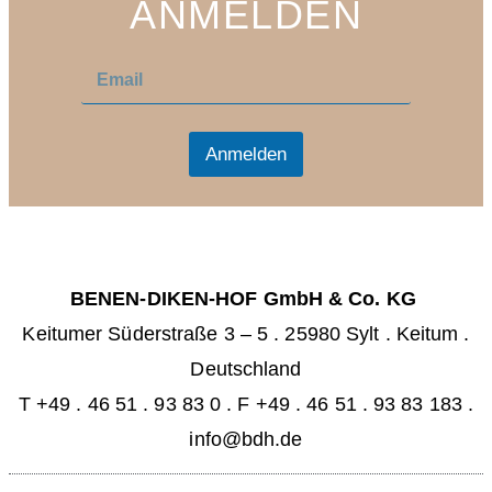
ANMELDEN
E
E
m
m
a
a
i
i
l
l
Anmelden
*
BENEN-DIKEN-HOF GmbH & Co. KG
Keitumer Süderstraße 3 – 5
.
25980 Sylt . Keitum
.
Deutschland
T +49 . 46 51 . 93 83 0
.
F +49 . 46 51 . 93 83 183 .
info@bdh.de