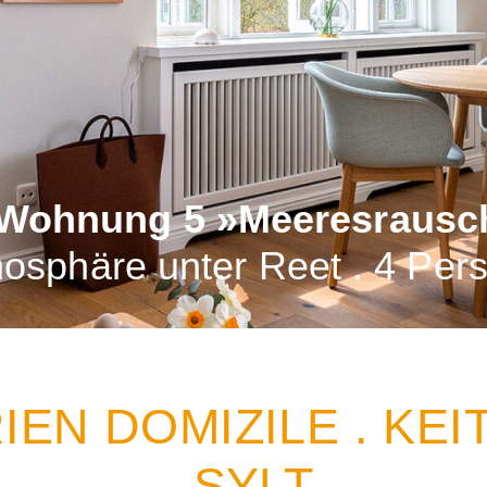
 Wohnung 5 »Meeresrausc
osphäre unter Reet . 4 Per
IEN DOMIZILE . KE
. SYLT