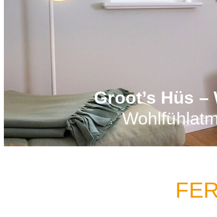
Groot’s Hüs –
Wohlfühlatm
FER