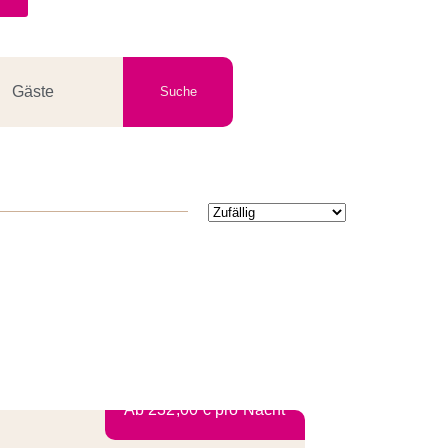
Gäste
Ab
232,00
€
pro Nacht