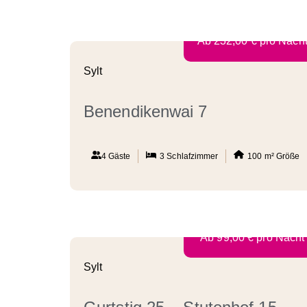
Ab
232,00
€
pro Nach
Sylt
Benendikenwai 7
4 Gäste
3
Schlafzimmer
100 m²
Größe
Ab
99,00
€
pro Nacht
Sylt