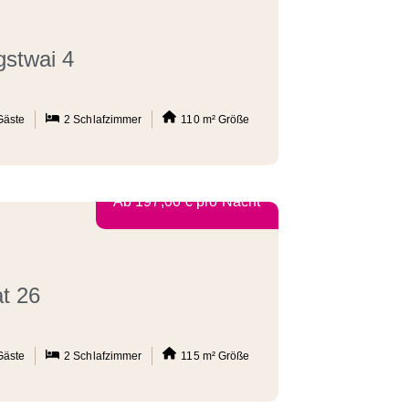
gstwai 4
Gäste
2
Schlafzimmer
110 m²
Größe
Ab
197,00
€
pro Nacht
t 26
Gäste
2
Schlafzimmer
115 m²
Größe