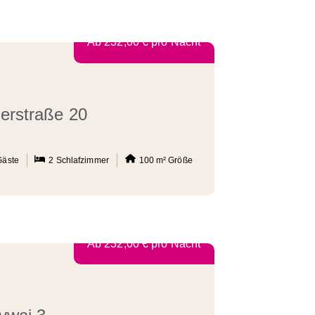
Ab
232,00
€
pro Nacht
erstraße 20
Gäste
2
Schlafzimmer
100 m²
Größe
Ab
232,00
€
pro Nacht