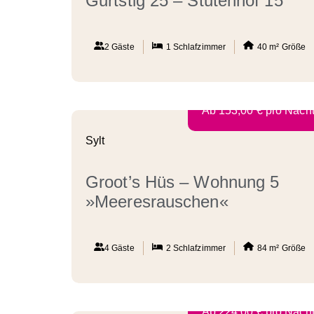
Gurtstig 25 – Stutenhof 15
2 Gäste
1
Schlafzimmer
40 m²
Größe
Ab
153,00
€
pro Nach
Sylt
Groot’s Hüs – Wohnung 5
»Meeresrauschen«
4 Gäste
2
Schlafzimmer
84 m²
Größe
Ab
224,00
€
pro Nach