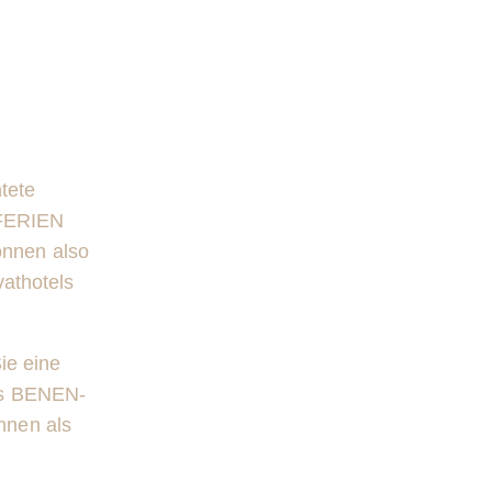
htete
 FERIEN
önnen also
athotels
ie eine
es BENEN-
hnen als