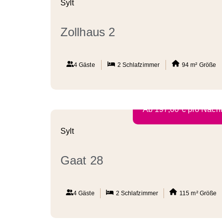
Sylt
Zollhaus 2
4 Gäste
2
Schlafzimmer
94 m²
Größe
Ab
197,00
€
pro Nach
Sylt
Gaat 28
4 Gäste
2
Schlafzimmer
115 m²
Größe