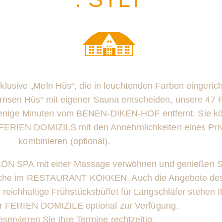
xklusive „Meln Hüs“, die in leuchtenden Farben eingeric
ornsen Hüs“ mit eigener Sauna entscheiden, unsere 47
wenige Minuten vom BENEN-DIKEN-HOF entfernt. Sie k
s FERIEN DOMIZILS mit den Annehmlichkeiten eines Priv
kombinieren (optional).
ÖN SPA mit einer Massage verwöhnen und genießen S
 Küche im RESTAURANT KÖKKEN. Auch die Angebote d
eichhaltige Frühstücksbüffet für Langschläfer stehen I
r FERIEN DOMIZILE optional zur Verfügung.
reservieren Sie Ihre Termine rechtzeitig.