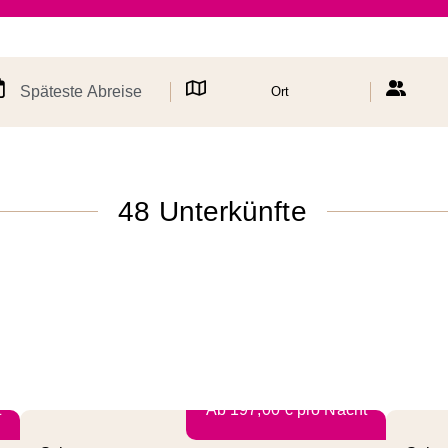
Späteste Abreise
48 Unterkünfte
t
Ab
197,00
€
pro Nacht