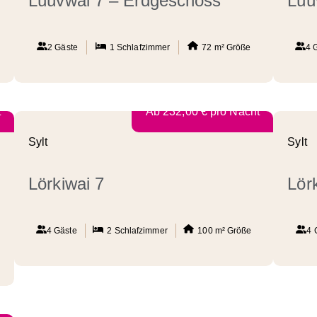
Lüüvwai 7 – Erdgeschoss
Lüü
2 Gäste
1
Schlafzimmer
72 m²
Größe
4 
t
Ab
232,00
€
pro Nacht
Sylt
Sylt
Lörkiwai 7
Lör
4 Gäste
2
Schlafzimmer
100 m²
Größe
4 
t