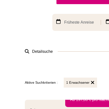
Früheste Anreise
Detailsuche
Aktive Suchkriterien :
1 Erwachsener
Ab
197,00
€
pro Nach