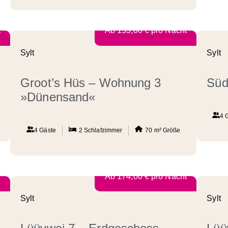
t
Ab
153,00
€
pro Nacht
Sylt
Sylt
Groot’s Hüs – Wohnung 3
Süd
»Dünensand«
4 
4 Gäste
2
Schlafzimmer
70 m²
Größe
Ab
174,00
€
pro Nacht
Sylt
Sylt