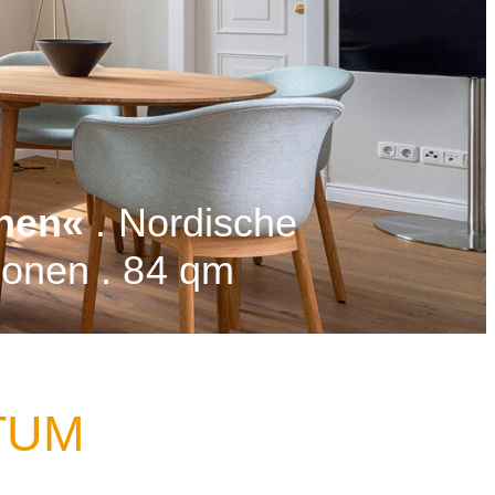
hen«
. Nordische
sonen . 84 qm
ITUM