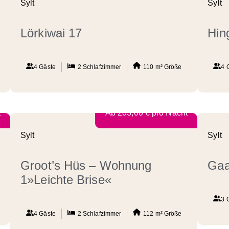
Sylt
Sylt
Lörkiwai 17
Hin
4 Gäste
2
Schlafzimmer
110 m²
Größe
4 
t
Ab
203,00
€
pro Nacht
Sylt
Sylt
Groot’s Hüs – Wohnung
Gaa
1»Leichte Brise«
3 
4 Gäste
2
Schlafzimmer
112 m²
Größe