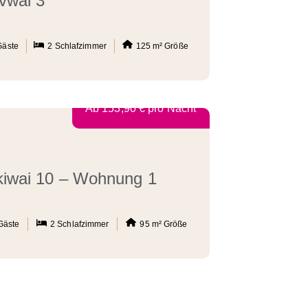
vwai 3
Gäste
2
Schlafzimmer
125 m²
Größe
Ab
153,90
€
pro Nacht
kiwai 10 – Wohnung 1
Gäste
2
Schlafzimmer
95 m²
Größe