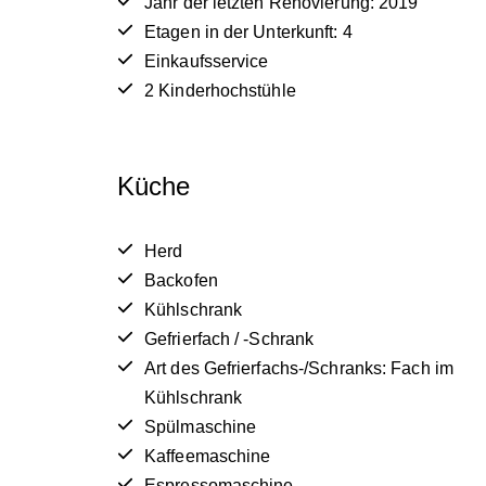
Jahr der letzten Renovierung: 2019
Etagen in der Unterkunft: 4
Einkaufsservice
2 Kinderhochstühle
Küche
Herd
Backofen
Kühlschrank
Gefrierfach / -Schrank
Art des Gefrierfachs-/Schranks: Fach im
Kühlschrank
Spülmaschine
Kaffeemaschine
Espressomaschine