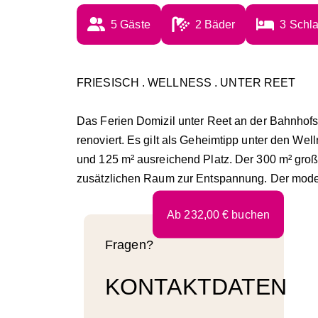
5
 Gäste
2
 Bäder
3
 Schl
FRIESISCH . WELLNESS . UNTER REET
Das Ferien Domizil unter Reet an der Bahnhof
renoviert. Es gilt als Geheimtipp unter den Wel
und 125 m² ausreichend Platz. Der 300 m² groß
zusätzlichen Raum zur Entspannung. Der mod
Ab
232,00
€
buchen
Fragen?
KONTAKTDATEN