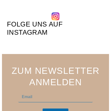
FOLGE UNS AUF
INSTAGRAM
ZUM NEWSLETTER
ANMELDEN
E
E
m
m
a
a
i
i
l