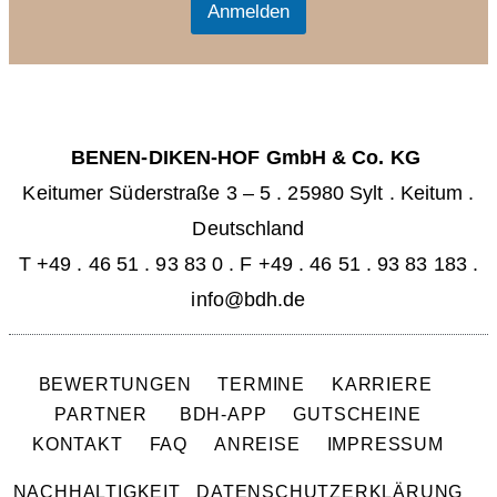
l
Anmelden
*
BENEN-DIKEN-HOF GmbH & Co. KG
Keitumer Süderstraße 3 – 5
.
25980 Sylt . Keitum
.
Deutschland
T +49 . 46 51 . 93 83 0
.
F +49 . 46 51 . 93 83 183 .
info@bdh.de
BEWERTUNGEN
TERMINE
KARRIERE
PARTNER
BDH-APP
GUTSCHEINE
KONTAKT
FAQ
ANREISE
IMPRESSUM
NACHHALTIGKEIT
DATENSCHUTZERKLÄRUNG